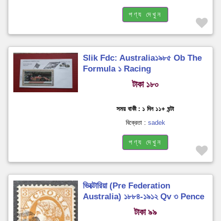
পণ্য দেখুন
Slik Fdc: Australia১৯৮৫ Ob The
Formula ১ Racing
টাকা ১৮০
সময় বাকী : ১ দিন ১১+ ঘন্টা
বিক্রেতা :
sadek
পণ্য দেখুন
ভিক্টোরিয়া (Pre Federation
Australia) ১৮৮৪-১৯১২ Qv ৩ Pence
Used
টাকা ৯৯