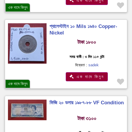
এক দামে কিনুন
এক দামে কিনুন
প্যালেস্টাইন ১০ Mils ১৯৪০ Copper-
Nickel
টাকা ১৮০০
সময় বাকী : ৩ দিন ১১+ ঘন্টা
বিক্রেতা :
sadek
এক দামে কিনুন
এক দামে কিনুন
ফিজি ২০ ডলার ১৯৮৭-৮৮ VF Condition
টাকা ৩১০০