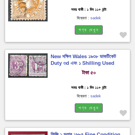
সময় বাকী : ১ দিন ১১+ ঘন্টা
বিক্রেতা :
sadek
পণ্য দেখুন
New দক্ষিন Wales ১৯৩৮ ডাকটিকেট
Duty ৩d এবং ১ Shilling Used
টাকা ৫০
সময় বাকী : ১ দিন ১১+ ঘন্টা
বিক্রেতা :
sadek
পণ্য দেখুন
ফিজি ১ ডলার ১৯৮৭ Fine Condition