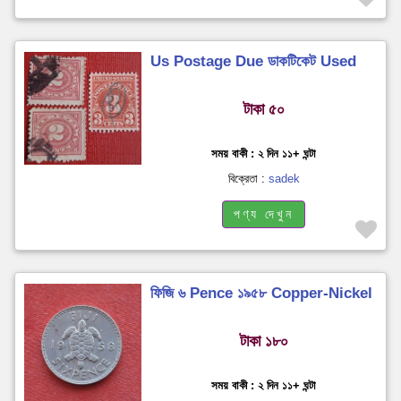
Us Postage Due ডাকটিকেট Used
টাকা ৫০
সময় বাকী : ২ দিন ১১+ ঘন্টা
বিক্রেতা :
sadek
পণ্য দেখুন
ফিজি ৬ Pence ১৯৫৮ Copper-Nickel
টাকা ১৮০
সময় বাকী : ২ দিন ১১+ ঘন্টা