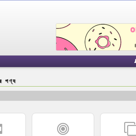
র পণ্য