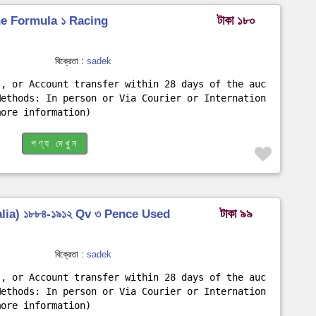
টাকা ১৮০
he Formula ১ Racing
বিক্রেতা :
sadek
s, or Account transfer within 28 days of the auc
Methods: In person or Via Courier or Internation
more information)
পণ্য দেখুন
টাকা ৯৯
tralia) ১৮৮৪-১৯১২ Qv ৩ Pence Used
বিক্রেতা :
sadek
s, or Account transfer within 28 days of the auc
Methods: In person or Via Courier or Internation
more information)