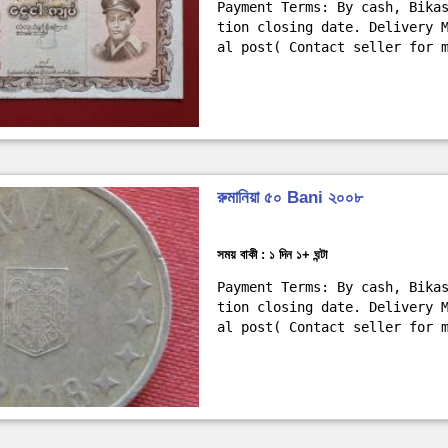
Payment Terms: By cash, Bika
tion closing date. Delivery 
al post( Contact seller for 
রুমানিয়া ৫০ Bani ২০০৮
সময় বাকী : ১ দিন ১+ ঘন্টা
Payment Terms: By cash, Bika
tion closing date. Delivery 
al post( Contact seller for 