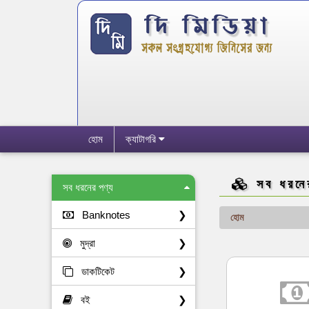
হোম
ক্যাটাগরি
সব ধরনে
সব ধরনের পণ্য
Banknotes
❯
হোম
মুদ্রা
❯
ডাকটিকেট
❯
বই
❯